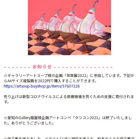
- - - - - - - お知らせ - - - - - - - - - - - - - - -
☆ギャラリーアートスープ様の企画「年賀展2022」に参加しています。下記か
らA4サイズ複製画を2022円で購入することができます。
https://artsoup.buyshop.jp/items/57607228
売り上げは新型コロナウイルスによる医療崩壊を防ぐための支援に寄付されま
す。
☆愛知のGallery龍屋様企画アートコンペ「タツコン2021」は終了いたしまし
た。ありがとうございました。
☆作品集を作りました。イラスト11点に短文を添えた、絵本のような作品集で