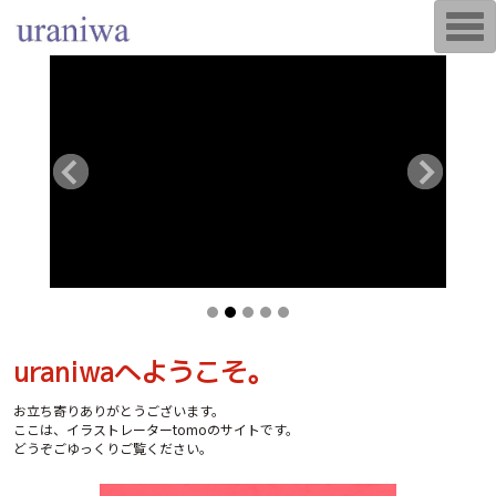
T
o
g
g
l
e
n
a
v
i
g
a
t
i
o
n
uraniwaへようこそ。
お立ち寄りありがとうございます。
ここは、イラストレーターtomoのサイトです。
どうぞごゆっくりご覧ください。